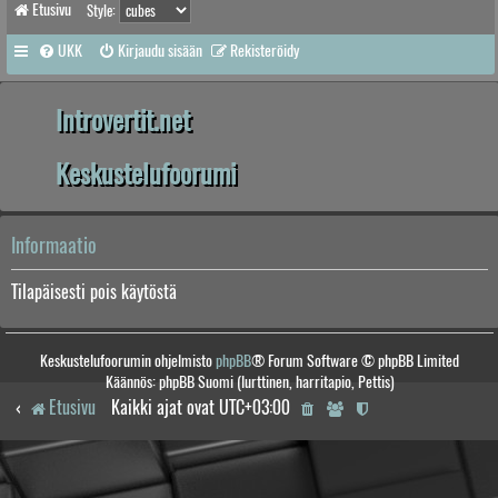
Etusivu
Style:
UKK
Kirjaudu sisään
Rekisteröidy
Introvertit.net
Keskustelufoorumi
Informaatio
Tilapäisesti pois käytöstä
Keskustelufoorumin ohjelmisto
phpBB
® Forum Software © phpBB Limited
Käännös: phpBB Suomi (lurttinen, harritapio, Pettis)
Etusivu
Kaikki ajat ovat
UTC+03:00