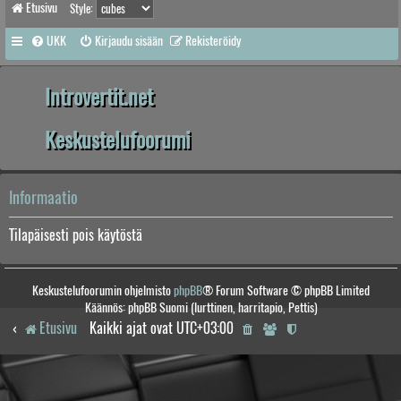
Etusivu
Style:
UKK
Kirjaudu sisään
Rekisteröidy
Introvertit.net
Keskustelufoorumi
Informaatio
Tilapäisesti pois käytöstä
Keskustelufoorumin ohjelmisto
phpBB
® Forum Software © phpBB Limited
Käännös: phpBB Suomi (lurttinen, harritapio, Pettis)
Etusivu
Kaikki ajat ovat
UTC+03:00