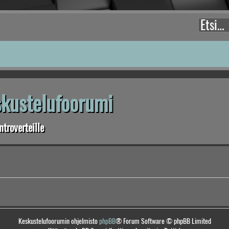
eskustelufoorumi
troverteille
Keskustelufoorumin ohjelmisto
phpBB
® Forum Software © phpBB Limited