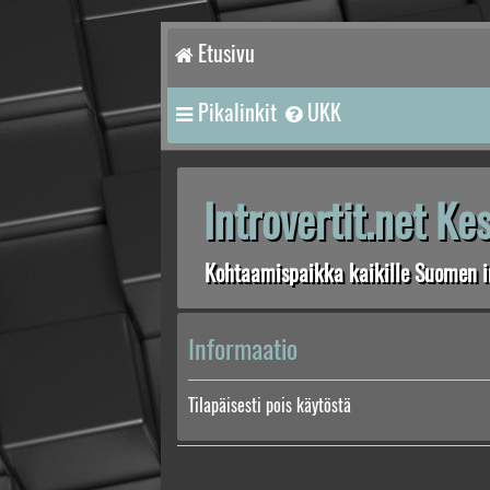
Etusivu
Pikalinkit
UKK
Introvertit.net K
Kohtaamispaikka kaikille Suomen in
Informaatio
Tilapäisesti pois käytöstä