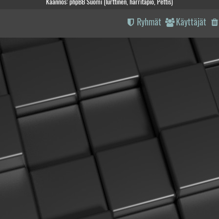
Käännös: phpBB Suomi (lurttinen, harritapio, Pettis)
Ryhmät
Käyttäjät