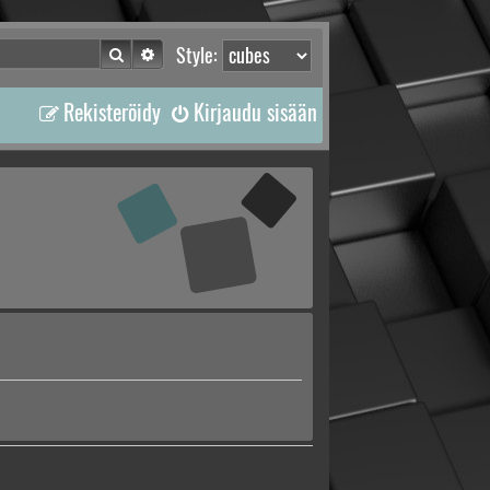
Etsi
Tarkennettu haku
Style:
Rekisteröidy
Kirjaudu sisään