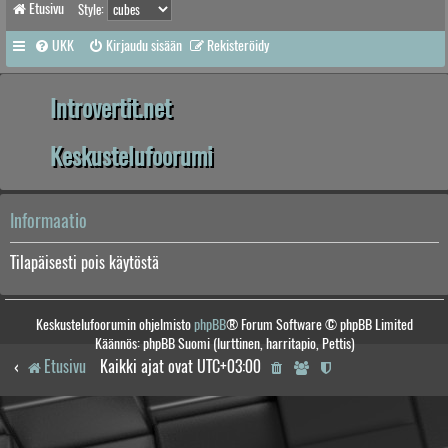
Etusivu
Style:
UKK
Kirjaudu sisään
Rekisteröidy
Introvertit.net
Keskustelufoorumi
Informaatio
Tilapäisesti pois käytöstä
Keskustelufoorumin ohjelmisto
phpBB
® Forum Software © phpBB Limited
Käännös: phpBB Suomi (lurttinen, harritapio, Pettis)
Etusivu
Kaikki ajat ovat
UTC+03:00