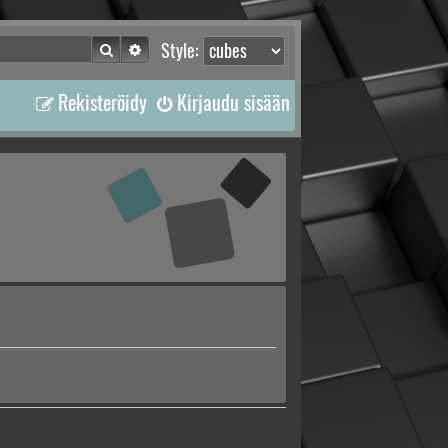
Etsi
Tarkennettu haku
Style:
Rekisteröidy
Kirjaudu sisään