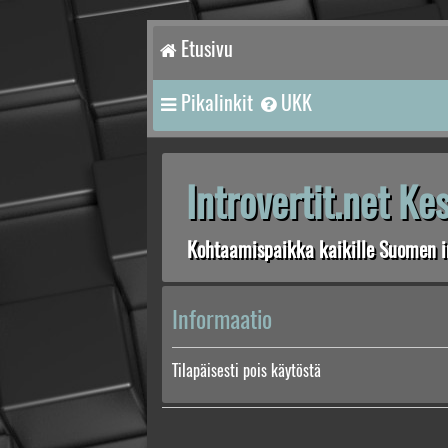
Etusivu
Pikalinkit
UKK
Introvertit.net K
Kohtaamispaikka kaikille Suomen in
Informaatio
Tilapäisesti pois käytöstä