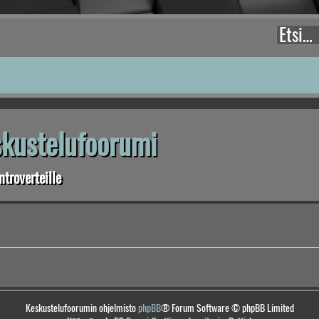
eskustelufoorumi
troverteille
Keskustelufoorumin ohjelmisto
phpBB
® Forum Software © phpBB Limited