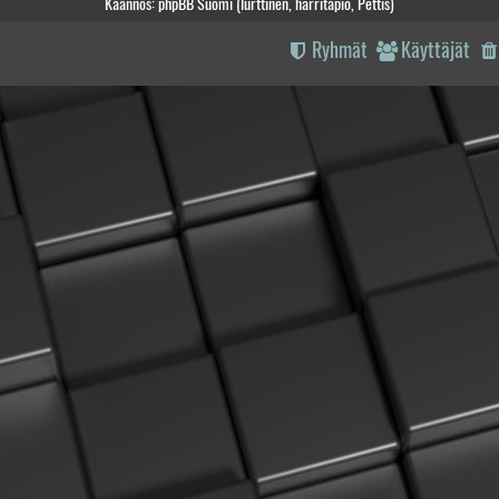
Käännös: phpBB Suomi (lurttinen, harritapio, Pettis)
Ryhmät
Käyttäjät