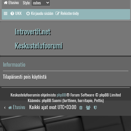
Etusivu
Style:
UKK
Kirjaudu sisään
Rekisteröidy
Introvertit.net
Keskustelufoorumi
Informaatio
Tilapäisesti pois käytöstä
Keskustelufoorumin ohjelmisto
phpBB
® Forum Software © phpBB Limited
Käännös: phpBB Suomi (lurttinen, harritapio, Pettis)
Etusivu
Kaikki ajat ovat
UTC+03:00