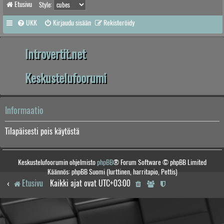
Etusivu
Style:
UKK
Kirjaudu sisään
Rekisteröidy
Introvertit.net
Keskustelufoorumi
Informaatio
Tilapäisesti pois käytöstä
Keskustelufoorumin ohjelmisto
phpBB
® Forum Software © phpBB Limited
Käännös: phpBB Suomi (lurttinen, harritapio, Pettis)
Etusivu
Kaikki ajat ovat
UTC+03:00