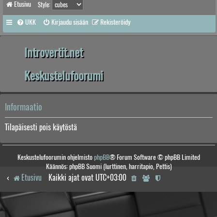
Etusivu
Style:
UKK
Kirjaudu sisään
Rekisteröidy
Introvertit.net
Keskustelufoorumi
Informaatio
Tilapäisesti pois käytöstä
Keskustelufoorumin ohjelmisto
phpBB
® Forum Software © phpBB Limited
Käännös: phpBB Suomi (lurttinen, harritapio, Pettis)
Etusivu
Kaikki ajat ovat
UTC+03:00