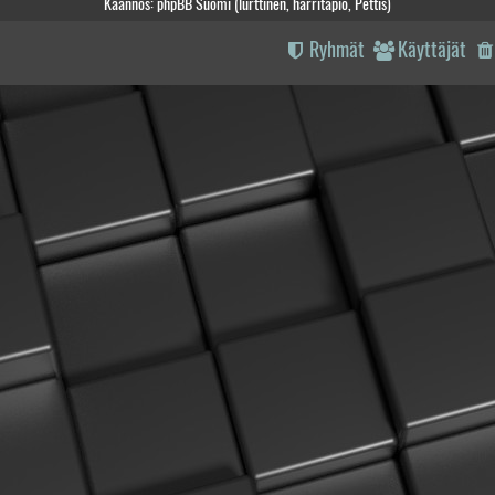
Käännös: phpBB Suomi (lurttinen, harritapio, Pettis)
Ryhmät
Käyttäjät