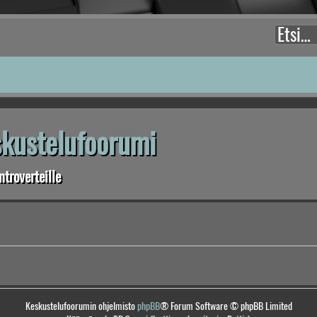
eskustelufoorumi
troverteille
Keskustelufoorumin ohjelmisto
phpBB
® Forum Software © phpBB Limited