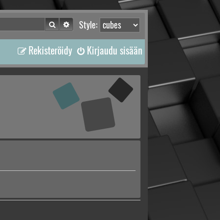
Etsi
Tarkennettu haku
Style:
Rekisteröidy
Kirjaudu sisään