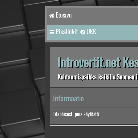
Etusivu
Pikalinkit
UKK
Introvertit.net K
Kohtaamispaikka kaikille Suomen in
Informaatio
Tilapäisesti pois käytöstä