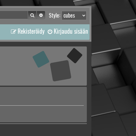
Etsi
Tarkennettu haku
Style:
Rekisteröidy
Kirjaudu sisään