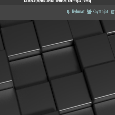
Käännös: phpBB Suomi (lurttinen, harritapio, Pettis)
Ryhmät
Käyttäjät