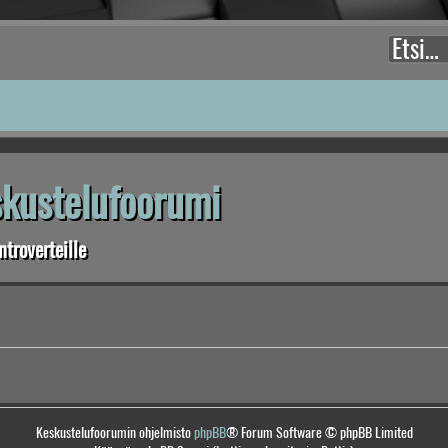
eskustelufoorumi
troverteille
Keskustelufoorumin ohjelmisto
phpBB
® Forum Software © phpBB Limited