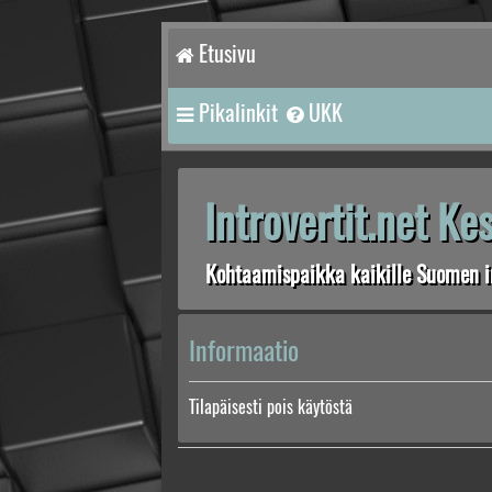
Etusivu
Pikalinkit
UKK
Introvertit.net K
Kohtaamispaikka kaikille Suomen in
Informaatio
Tilapäisesti pois käytöstä