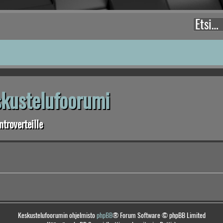
eskustelufoorumi
troverteille
Keskustelufoorumin ohjelmisto
phpBB
® Forum Software © phpBB Limited