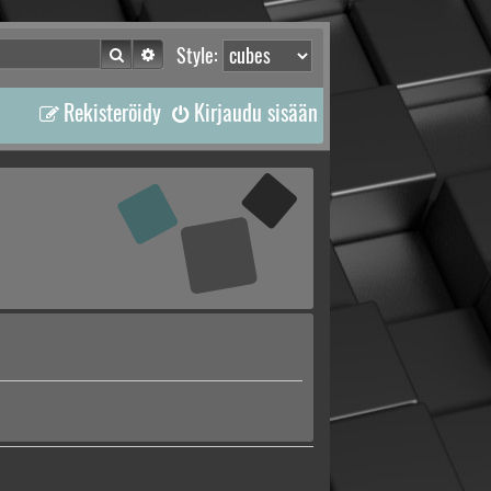
Etsi
Tarkennettu haku
Style:
Rekisteröidy
Kirjaudu sisään