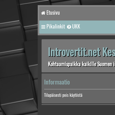
Etusivu
Pikalinkit
UKK
Introvertit.net K
Kohtaamispaikka kaikille Suomen in
Informaatio
Tilapäisesti pois käytöstä