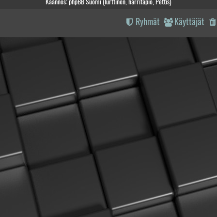
Käännös: phpBB Suomi (lurttinen, harritapio, Pettis)
Ryhmät
Käyttäjät