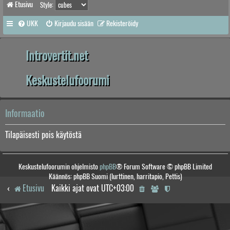
Etusivu
Style:
UKK
Kirjaudu sisään
Rekisteröidy
Introvertit.net
Keskustelufoorumi
Informaatio
Tilapäisesti pois käytöstä
Keskustelufoorumin ohjelmisto
phpBB
® Forum Software © phpBB Limited
Käännös: phpBB Suomi (lurttinen, harritapio, Pettis)
Etusivu
Kaikki ajat ovat
UTC+03:00