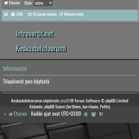
Etusivu
Style:
UKK
Kirjaudu sisään
Rekisteröidy
Introvertit.net
Keskustelufoorumi
Informaatio
Tilapäisesti pois käytöstä
Keskustelufoorumin ohjelmisto
phpBB
® Forum Software © phpBB Limited
Käännös: phpBB Suomi (lurttinen, harritapio, Pettis)
Etusivu
Kaikki ajat ovat
UTC+03:00