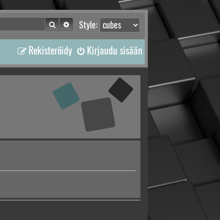
Etsi
Tarkennettu haku
Style:
Rekisteröidy
Kirjaudu sisään