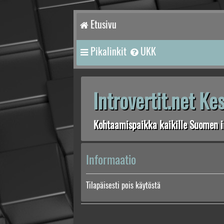
Etusivu
Pikalinkit
UKK
Introvertit.net K
Kohtaamispaikka kaikille Suomen in
Informaatio
Tilapäisesti pois käytöstä