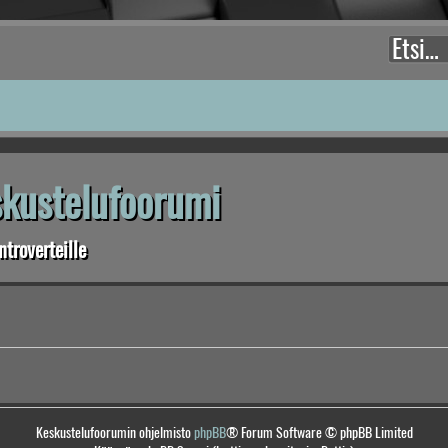
eskustelufoorumi
troverteille
Keskustelufoorumin ohjelmisto
phpBB
® Forum Software © phpBB Limited