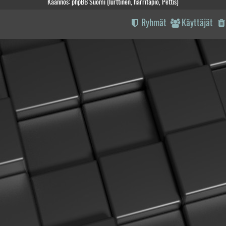
Käännös: phpBB Suomi (lurttinen, harritapio, Pettis)
Ryhmät
Käyttäjät