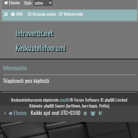
Etusivu
Style:
UKK
Kirjaudu sisään
Rekisteröidy
Introvertit.net
Keskustelufoorumi
Informaatio
Tilapäisesti pois käytöstä
Keskustelufoorumin ohjelmisto
phpBB
® Forum Software © phpBB Limited
Käännös: phpBB Suomi (lurttinen, harritapio, Pettis)
Etusivu
Kaikki ajat ovat
UTC+03:00