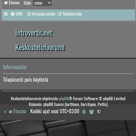
Etusivu
Style:
UKK
Kirjaudu sisään
Rekisteröidy
Introvertit.net
Keskustelufoorumi
Informaatio
Tilapäisesti pois käytöstä
Keskustelufoorumin ohjelmisto
phpBB
® Forum Software © phpBB Limited
Käännös: phpBB Suomi (lurttinen, harritapio, Pettis)
Etusivu
Kaikki ajat ovat
UTC+03:00