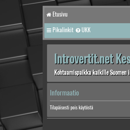
Etusivu
Pikalinkit
UKK
Introvertit.net K
Kohtaamispaikka kaikille Suomen in
Informaatio
Tilapäisesti pois käytöstä