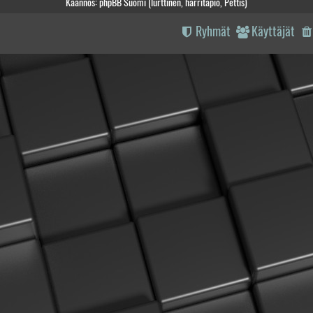
Käännös: phpBB Suomi (lurttinen, harritapio, Pettis)
Ryhmät
Käyttäjät