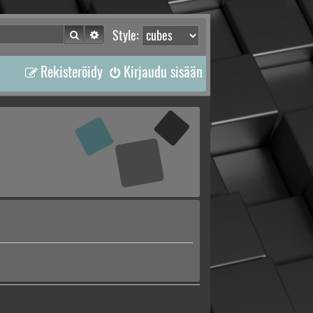
Etsi
Tarkennettu haku
Style:
Rekisteröidy
Kirjaudu sisään