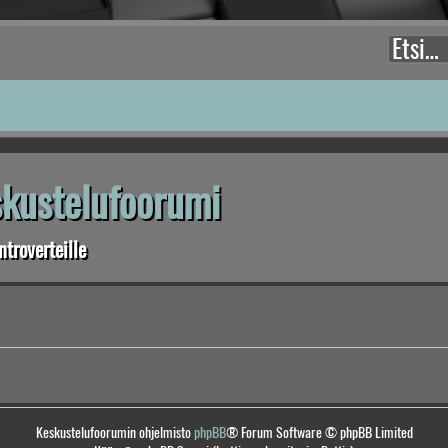
eskustelufoorumi
troverteille
Keskustelufoorumin ohjelmisto
phpBB
® Forum Software © phpBB Limited