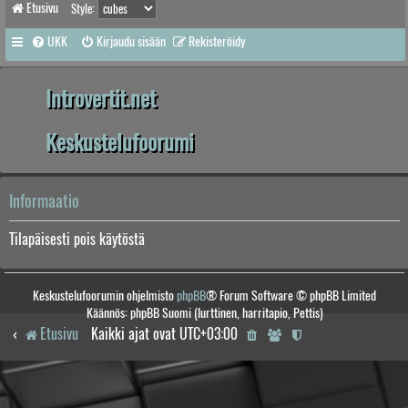
Etusivu
Style:
UKK
Kirjaudu sisään
Rekisteröidy
Introvertit.net
Keskustelufoorumi
Informaatio
Tilapäisesti pois käytöstä
Keskustelufoorumin ohjelmisto
phpBB
® Forum Software © phpBB Limited
Käännös: phpBB Suomi (lurttinen, harritapio, Pettis)
Etusivu
Kaikki ajat ovat
UTC+03:00