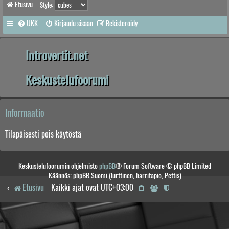
Etusivu
Style:
UKK
Kirjaudu sisään
Rekisteröidy
Introvertit.net
Keskustelufoorumi
Informaatio
Tilapäisesti pois käytöstä
Keskustelufoorumin ohjelmisto
phpBB
® Forum Software © phpBB Limited
Käännös: phpBB Suomi (lurttinen, harritapio, Pettis)
Etusivu
Kaikki ajat ovat
UTC+03:00