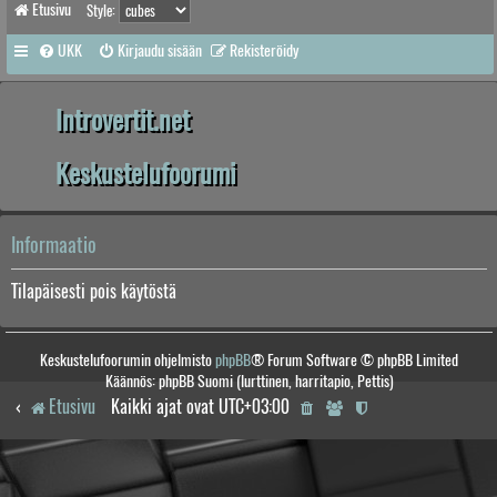
Etusivu
Style:
UKK
Kirjaudu sisään
Rekisteröidy
Introvertit.net
Keskustelufoorumi
Informaatio
Tilapäisesti pois käytöstä
Keskustelufoorumin ohjelmisto
phpBB
® Forum Software © phpBB Limited
Käännös: phpBB Suomi (lurttinen, harritapio, Pettis)
Etusivu
Kaikki ajat ovat
UTC+03:00