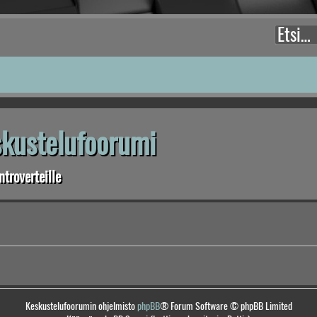
eskustelufoorumi
troverteille
Keskustelufoorumin ohjelmisto
phpBB
® Forum Software © phpBB Limited