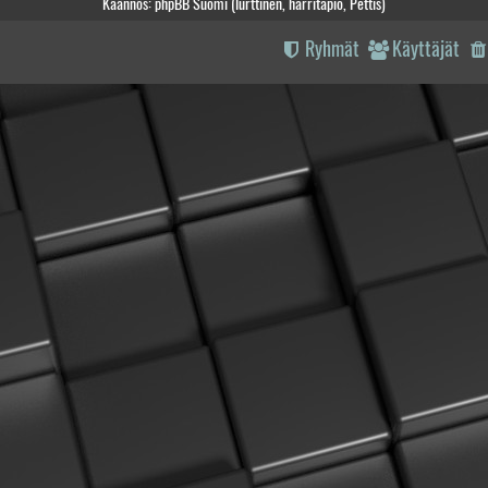
Käännös: phpBB Suomi (lurttinen, harritapio, Pettis)
Ryhmät
Käyttäjät