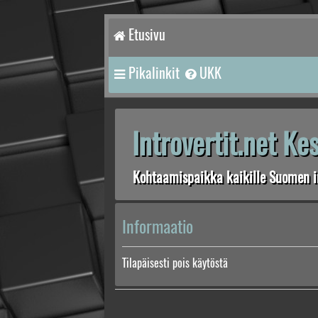
Etusivu
Pikalinkit
UKK
Introvertit.net K
Kohtaamispaikka kaikille Suomen in
Informaatio
Tilapäisesti pois käytöstä