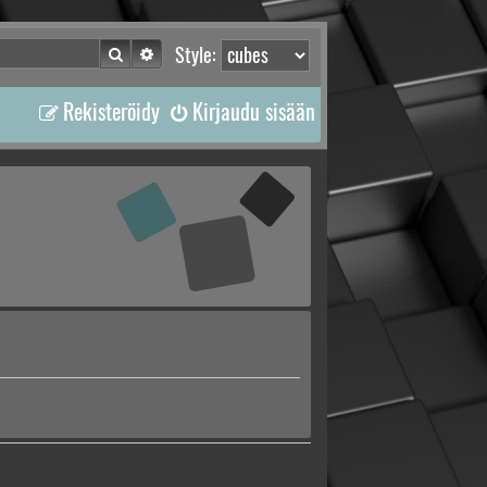
Etsi
Tarkennettu haku
Style:
Rekisteröidy
Kirjaudu sisään