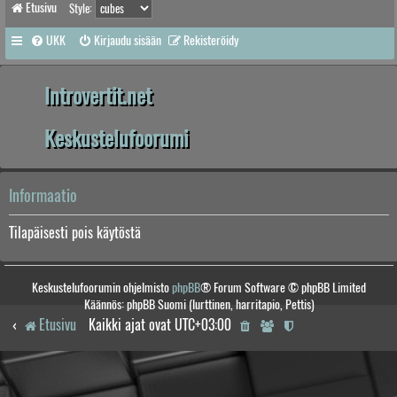
Etusivu
Style:
UKK
Kirjaudu sisään
Rekisteröidy
Introvertit.net
Keskustelufoorumi
Informaatio
Tilapäisesti pois käytöstä
Keskustelufoorumin ohjelmisto
phpBB
® Forum Software © phpBB Limited
Käännös: phpBB Suomi (lurttinen, harritapio, Pettis)
Etusivu
Kaikki ajat ovat
UTC+03:00