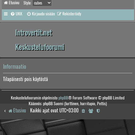
Etusivu
Style:
UKK
Kirjaudu sisään
Rekisteröidy
Introvertit.net
Keskustelufoorumi
Informaatio
Tilapäisesti pois käytöstä
Keskustelufoorumin ohjelmisto
phpBB
® Forum Software © phpBB Limited
Käännös: phpBB Suomi (lurttinen, harritapio, Pettis)
Etusivu
Kaikki ajat ovat
UTC+03:00