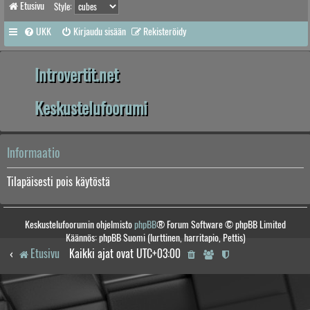
Etusivu
Style:
UKK
Kirjaudu sisään
Rekisteröidy
Introvertit.net
Keskustelufoorumi
Informaatio
Tilapäisesti pois käytöstä
Keskustelufoorumin ohjelmisto
phpBB
® Forum Software © phpBB Limited
Käännös: phpBB Suomi (lurttinen, harritapio, Pettis)
Etusivu
Kaikki ajat ovat
UTC+03:00