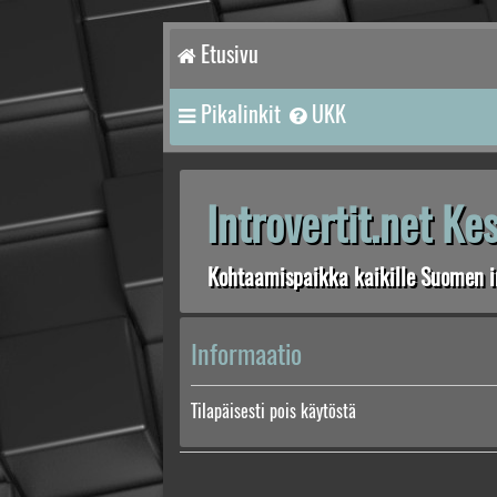
Etusivu
Pikalinkit
UKK
Introvertit.net K
Kohtaamispaikka kaikille Suomen in
Informaatio
Tilapäisesti pois käytöstä