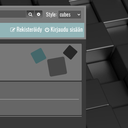
Etsi
Tarkennettu haku
Style:
Rekisteröidy
Kirjaudu sisään