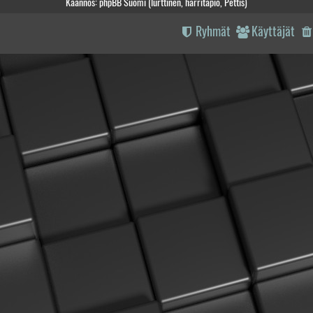
Käännös: phpBB Suomi (lurttinen, harritapio, Pettis)
Ryhmät
Käyttäjät