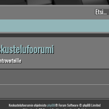
eskustelufoorumi
troverteille
Keskustelufoorumin ohjelmisto
phpBB
® Forum Software © phpBB Limited