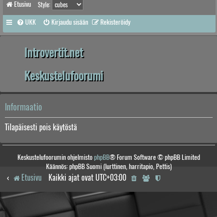
Etusivu
Style:
UKK
Kirjaudu sisään
Rekisteröidy
Introvertit.net
Keskustelufoorumi
Informaatio
Tilapäisesti pois käytöstä
Keskustelufoorumin ohjelmisto
phpBB
® Forum Software © phpBB Limited
Käännös: phpBB Suomi (lurttinen, harritapio, Pettis)
Etusivu
Kaikki ajat ovat
UTC+03:00