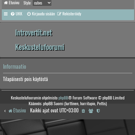
Etusivu
Style:
UKK
Kirjaudu sisään
Rekisteröidy
Introvertit.net
Keskustelufoorumi
Informaatio
Tilapäisesti pois käytöstä
Keskustelufoorumin ohjelmisto
phpBB
® Forum Software © phpBB Limited
Käännös: phpBB Suomi (lurttinen, harritapio, Pettis)
Etusivu
Kaikki ajat ovat
UTC+03:00