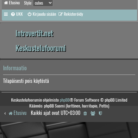
Etusivu
Style:
UKK
Kirjaudu sisään
Rekisteröidy
Introvertit.net
Keskustelufoorumi
Informaatio
Tilapäisesti pois käytöstä
Keskustelufoorumin ohjelmisto
phpBB
® Forum Software © phpBB Limited
Käännös: phpBB Suomi (lurttinen, harritapio, Pettis)
Etusivu
Kaikki ajat ovat
UTC+03:00