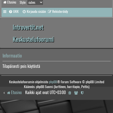
Etusivu
Style:
UKK
Kirjaudu sisään
Rekisteröidy
Introvertit.net
Keskustelufoorumi
Informaatio
Tilapäisesti pois käytöstä
Keskustelufoorumin ohjelmisto
phpBB
® Forum Software © phpBB Limited
Käännös: phpBB Suomi (lurttinen, harritapio, Pettis)
Etusivu
Kaikki ajat ovat
UTC+03:00