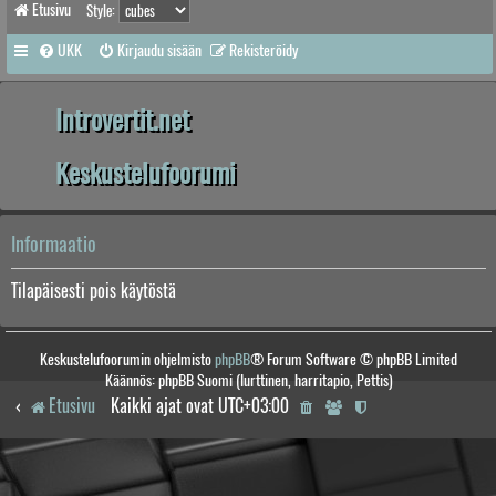
Etusivu
Style:
UKK
Kirjaudu sisään
Rekisteröidy
Introvertit.net
Keskustelufoorumi
Informaatio
Tilapäisesti pois käytöstä
Keskustelufoorumin ohjelmisto
phpBB
® Forum Software © phpBB Limited
Käännös: phpBB Suomi (lurttinen, harritapio, Pettis)
Etusivu
Kaikki ajat ovat
UTC+03:00