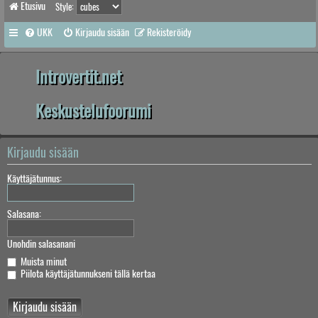
Etusivu
Style:
UKK
Kirjaudu sisään
Rekisteröidy
Introvertit.net
Keskustelufoorumi
Kirjaudu sisään
Käyttäjätunnus:
Salasana:
Unohdin salasanani
Muista minut
Piilota käyttäjätunnukseni tällä kertaa