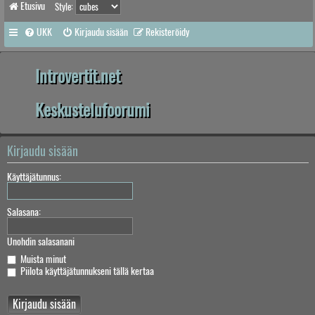
Etusivu
Style:
UKK
Kirjaudu sisään
Rekisteröidy
Introvertit.net
Keskustelufoorumi
Kirjaudu sisään
Käyttäjätunnus:
Salasana:
Unohdin salasanani
Muista minut
Piilota käyttäjätunnukseni tällä kertaa