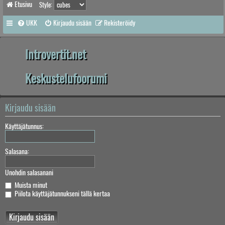
Etusivu
Style:
UKK
Kirjaudu sisään
Rekisteröidy
Introvertit.net
Keskustelufoorumi
Kirjaudu sisään
Käyttäjätunnus:
Salasana:
Unohdin salasanani
Muista minut
Piilota käyttäjätunnukseni tällä kertaa