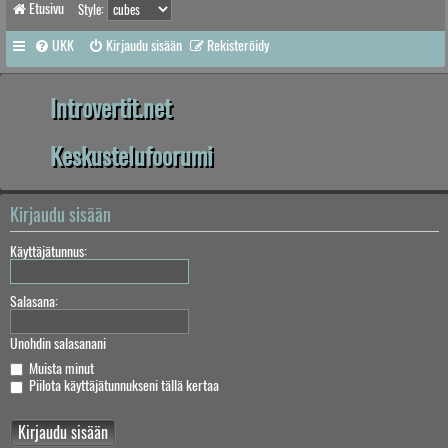
Etusivu
Style:
UKK
Kirjaudu sisään
Rekisteröidy
Introvertit.net
Keskustelufoorumi
Kirjaudu sisään
Käyttäjätunnus:
Salasana:
Unohdin salasanani
Muista minut
Piilota käyttäjätunnukseni tällä kertaa