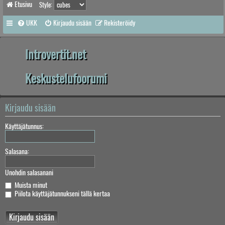
Etusivu
Style:
UKK
Kirjaudu sisään
Rekisteröidy
Introvertit.net
Keskustelufoorumi
Kirjaudu sisään
Käyttäjätunnus:
Salasana:
Unohdin salasanani
Muista minut
Piilota käyttäjätunnukseni tällä kertaa