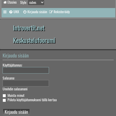
Etusivu
Style:
UKK
Kirjaudu sisään
Rekisteröidy
Introvertit.net
Keskustelufoorumi
Kirjaudu sisään
Käyttäjätunnus:
Salasana:
Unohdin salasanani
Muista minut
Piilota käyttäjätunnukseni tällä kertaa