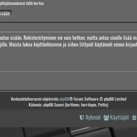
yttäjätunnukseni tällä kertaa
jautua sisään. Rekisteröityminen vie vain hetken, mutta antaa sinulle lisää m
täjille. Muista lukea käyttöehtomme ja siihen liittyvät käytännöt ennen kirj
Keskustelufoorumin ohjelmisto
phpBB
® Forum Software © phpBB Limited
Käännös: phpBB Suomi (lurttinen, harritapio, Pettis)
Ryhmät
Käyttäjät