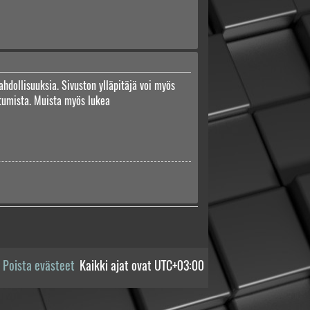
ahdollisuuksia. Sivuston ylläpitäjä voi myös
autumista. Muista myös lukea
Poista evästeet
Kaikki ajat ovat
UTC+03:00