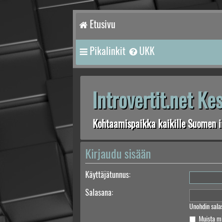
Etusivu
Pikalinkit
UKK
Introvertit.net K
Kohtaamispaikka kaikille Suomen in
Kirjaudu sisään
Käyttäjätunnus:
Salasana:
Unohdin sala
Muista m