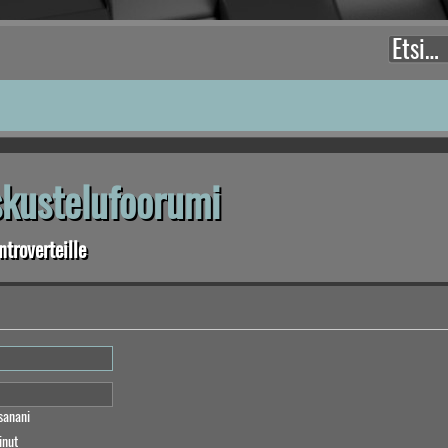
eskustelufoorumi
troverteille
sanani
inut