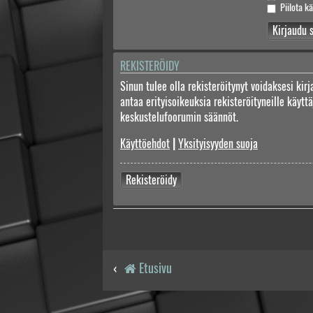
Piilota kä
REKISTERÖIDY
Sinun tulee olla rekisteröitynyt voidaksesi kir
antaa erityisoikeuksia rekisteröityneille käyt
keskustelufoorumin säännöt.
Käyttöehdot
|
Yksityisyyden suoja
Rekisteröidy
Etusivu