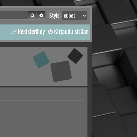
Etsi
Tarkennettu haku
Style:
Rekisteröidy
Kirjaudu sisään