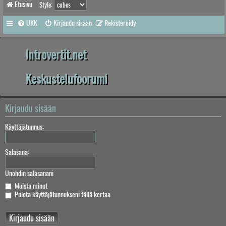
Etusivu
Style:
UKK
Kirjaudu sisään
Rekisteröidy
Introvertit.net
Keskustelufoorumi
Kirjaudu sisään
Käyttäjätunnus:
Salasana:
Unohdin salasanani
Muista minut
Piilota käyttäjätunnukseni tällä kertaa