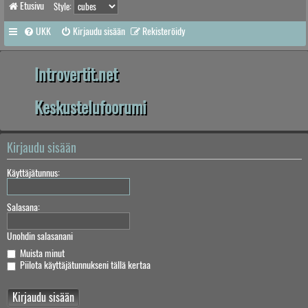
Etusivu
Style:
UKK
Kirjaudu sisään
Rekisteröidy
Introvertit.net
Keskustelufoorumi
Kirjaudu sisään
Käyttäjätunnus:
Salasana:
Unohdin salasanani
Muista minut
Piilota käyttäjätunnukseni tällä kertaa