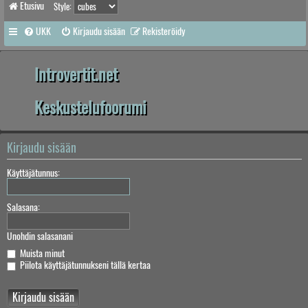
Etusivu
Style:
UKK
Kirjaudu sisään
Rekisteröidy
Introvertit.net
Keskustelufoorumi
Kirjaudu sisään
Käyttäjätunnus:
Salasana:
Unohdin salasanani
Muista minut
Piilota käyttäjätunnukseni tällä kertaa