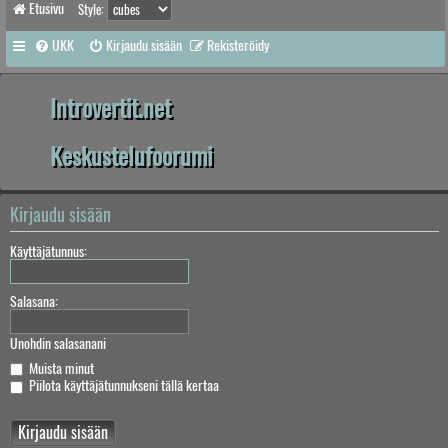
Etusivu
Style:
UKK
Kirjaudu sisään
Rekisteröidy
Introvertit.net
Keskustelufoorumi
Kirjaudu sisään
Käyttäjätunnus:
Salasana:
Unohdin salasanani
Muista minut
Piilota käyttäjätunnukseni tällä kertaa