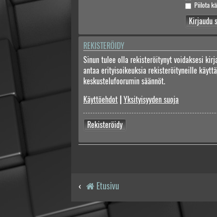
Piilota kä
REKISTERÖIDY
Sinun tulee olla rekisteröitynyt voidaksesi kir
antaa erityisoikeuksia rekisteröityneille käyt
keskustelufoorumin säännöt.
Käyttöehdot
|
Yksityisyyden suoja
Rekisteröidy
Etusivu