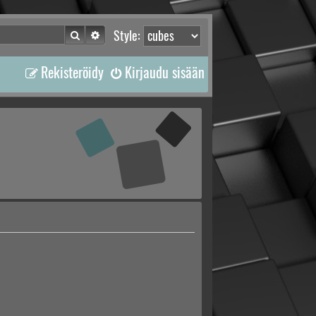
Etsi
Tarkennettu haku
Style:
Rekisteröidy
Kirjaudu sisään