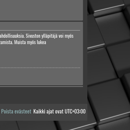
ahdollisuuksia. Sivuston ylläpitäjä voi myös
autumista. Muista myös lukea
Poista evästeet
Kaikki ajat ovat
UTC+03:00