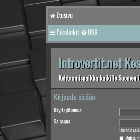
Etusivu
Pikalinkit
UKK
Introvertit.net K
Kohtaamispaikka kaikille Suomen in
Kirjaudu sisään
Käyttäjätunnus:
Salasana:
Unohdin sala
Muista m