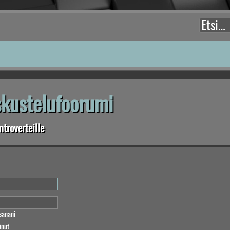
eskustelufoorumi
troverteille
sanani
inut