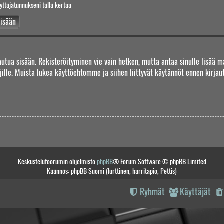
yttäjätunnukseni tällä kertaa
jautua sisään. Rekisteröityminen vie vain hetken, mutta antaa sinulle lisää m
täjille. Muista lukea käyttöehtomme ja siihen liittyvät käytännöt ennen kirj
Keskustelufoorumin ohjelmisto
phpBB
® Forum Software © phpBB Limited
Käännös: phpBB Suomi (lurttinen, harritapio, Pettis)
Ryhmät
Käyttäjät