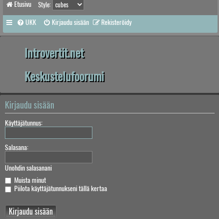
Etusivu
Style:
UKK
Kirjaudu sisään
Rekisteröidy
Introvertit.net
Keskustelufoorumi
Kirjaudu sisään
Käyttäjätunnus:
Salasana:
Unohdin salasanani
Muista minut
Piilota käyttäjätunnukseni tällä kertaa