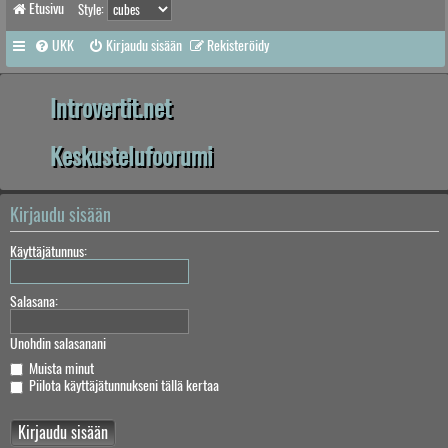
Etusivu
Style:
UKK
Kirjaudu sisään
Rekisteröidy
Introvertit.net
Keskustelufoorumi
Kirjaudu sisään
Käyttäjätunnus:
Salasana:
Unohdin salasanani
Muista minut
Piilota käyttäjätunnukseni tällä kertaa