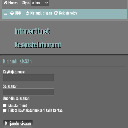
Etusivu
Style:
UKK
Kirjaudu sisään
Rekisteröidy
Introvertit.net
Keskustelufoorumi
Kirjaudu sisään
Käyttäjätunnus:
Salasana:
Unohdin salasanani
Muista minut
Piilota käyttäjätunnukseni tällä kertaa