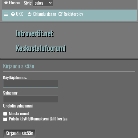
Etusivu
Style:
UKK
Kirjaudu sisään
Rekisteröidy
Introvertit.net
Keskustelufoorumi
Kirjaudu sisään
Käyttäjätunnus:
Salasana:
Unohdin salasanani
Muista minut
Piilota käyttäjätunnukseni tällä kertaa