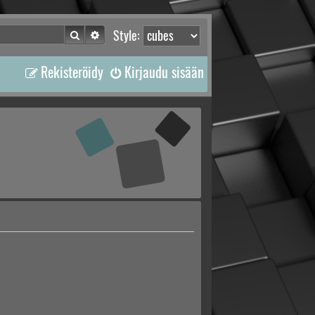
Etsi
Tarkennettu haku
Style:
Rekisteröidy
Kirjaudu sisään