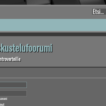
eskustelufoorumi
troverteille
sanani
inut