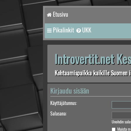
Etusivu
Pikalinkit
UKK
Introvertit.net K
Kohtaamispaikka kaikille Suomen in
Kirjaudu sisään
Käyttäjätunnus:
Salasana:
Unohdin sala
Muista m