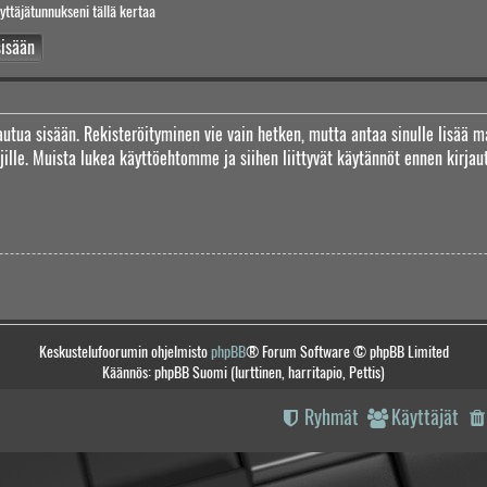
yttäjätunnukseni tällä kertaa
jautua sisään. Rekisteröityminen vie vain hetken, mutta antaa sinulle lisää m
täjille. Muista lukea käyttöehtomme ja siihen liittyvät käytännöt ennen kirj
Keskustelufoorumin ohjelmisto
phpBB
® Forum Software © phpBB Limited
Käännös: phpBB Suomi (lurttinen, harritapio, Pettis)
Ryhmät
Käyttäjät