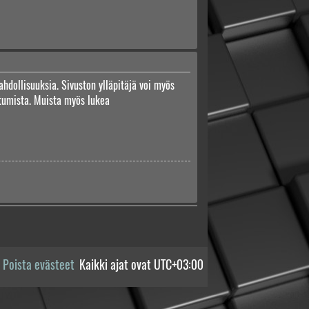
ahdollisuuksia. Sivuston ylläpitäjä voi myös
autumista. Muista myös lukea
Poista evästeet
Kaikki ajat ovat
UTC+03:00