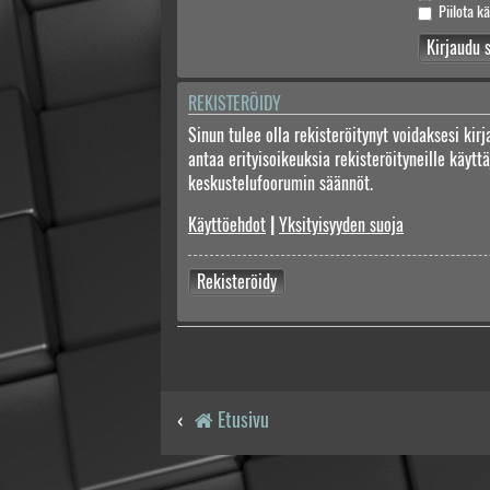
Piilota kä
REKISTERÖIDY
Sinun tulee olla rekisteröitynyt voidaksesi kir
antaa erityisoikeuksia rekisteröityneille käyt
keskustelufoorumin säännöt.
Käyttöehdot
|
Yksityisyyden suoja
Rekisteröidy
Etusivu