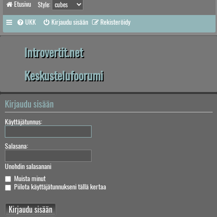
Etusivu
Style:
UKK
Kirjaudu sisään
Rekisteröidy
Introvertit.net
Keskustelufoorumi
Kirjaudu sisään
Käyttäjätunnus:
Salasana:
Unohdin salasanani
Muista minut
Piilota käyttäjätunnukseni tällä kertaa