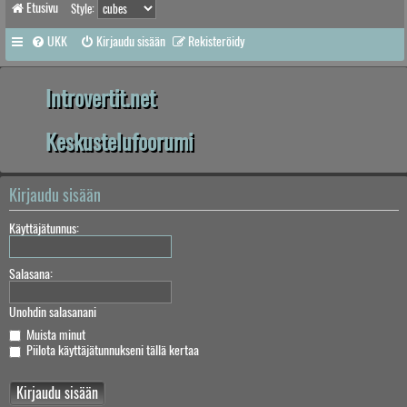
Etusivu
Style:
UKK
Kirjaudu sisään
Rekisteröidy
Introvertit.net
Keskustelufoorumi
Kirjaudu sisään
Käyttäjätunnus:
Salasana:
Unohdin salasanani
Muista minut
Piilota käyttäjätunnukseni tällä kertaa