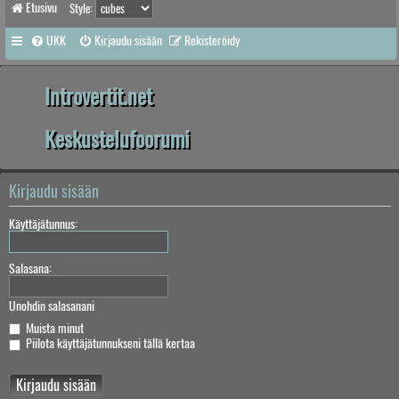
Etusivu
Style:
UKK
Kirjaudu sisään
Rekisteröidy
Introvertit.net
Keskustelufoorumi
Kirjaudu sisään
Käyttäjätunnus:
Salasana:
Unohdin salasanani
Muista minut
Piilota käyttäjätunnukseni tällä kertaa